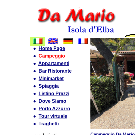
●
Home Page
●
Campeggio
●
Appartamenti
●
Bar Ristorante
●
Minimarket
●
Spiaggia
●
Listino Prezzi
●
Dove Siamo
●
Porto Azzurro
●
Tour virtuale
●
Traghetti
Campeggio Da Mario (